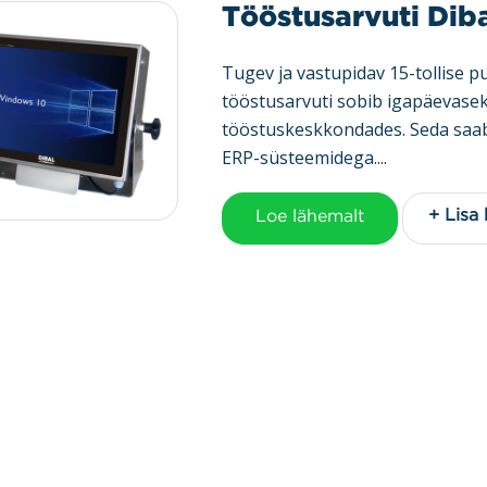
Tööstusarvuti Dib
Tugev ja vastupidav 15-tollise 
tööstusarvuti sobib igapäevase
tööstuskeskkondades. Seda saab 
ERP-süsteemidega....
+ Lisa
Loe lähemalt