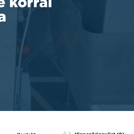
 korral
a