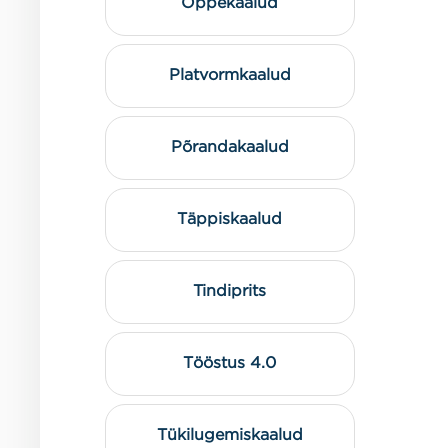
Õppekaalud
Platvormkaalud
Põrandakaalud
Täppiskaalud
Tindiprits
Tööstus 4.0
Tükilugemiskaalud