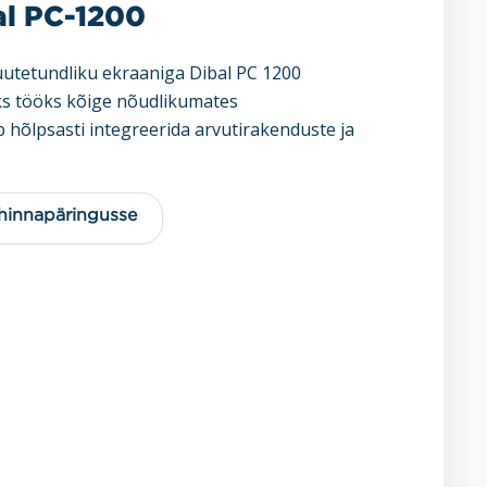
al PC-1200
puutetundliku ekraaniga Dibal PC 1200
ks tööks kõige nõudlikumates
hõlpsasti integreerida arvutirakenduste ja
 hinnapäringusse