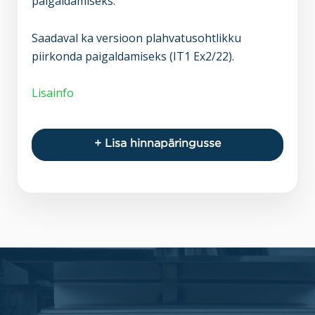
paigaldamiseks.
Saadaval ka versioon plahvatusohtlikku
piirkonda paigaldamiseks (IT1 Ex2/22).
Lisainfo
+ Lisa hinnapäringusse