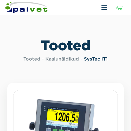
H
(
Tooted
Tooted
-
Kaalunäidikud
-
SysTec IT1