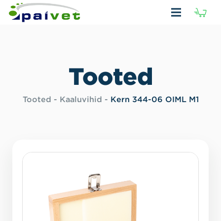
H
(
Tooted
Tooted
-
Kaaluvihid
-
Kern 344-06 OIML M1